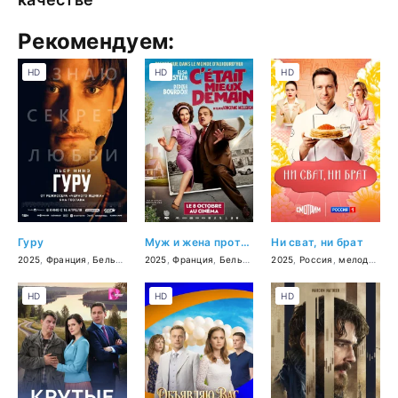
Рекомендуем:
HD
HD
HD
Гуру
Муж и жена против будущего
Ни сват, ни брат
2025
,
Франция
,
Бельгия
,
триллер
2025
,
Франция
,
Бельгия
,
комедия
2025
,
Россия
,
мелодрама
HD
HD
HD