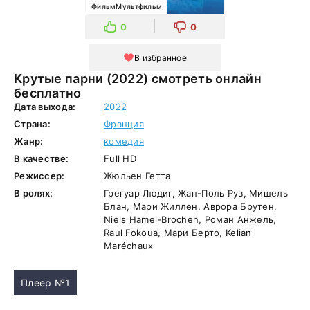
ФильмМультфильм
0
0
В избранное
Крутые парни (2022) смотреть онлайн
бесплатно
Дата выхода:
2022
Страна:
Франция
Жанр:
комедия
В качестве:
Full HD
Режиссер:
Жюльен Гетта
В ролях:
Грегуар Людиг, Жан-Поль Рув, Мишель
Блан, Мари Жиллен, Аврора Брутен,
Niels Hamel-Brochen, Роман Анжель,
Raul Fokoua, Мари Берто, Kelian
Maréchaux
Плеер №1