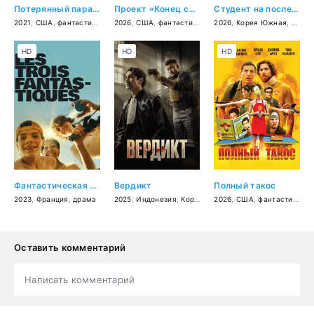
Потерянный парадокс
Проект «Конец света»
Студент на последнем ряду
2021
,
США
,
фантастика
,
комедия
2026
,
США
,
фантастика
,
триллер
2026
,
,
Корея Южная
драма
,
приключени
,
трилл
HD
HD
HD
Фантастическая тройка
Вердикт
Полный такос
2023
,
Франция
,
драма
2025
,
Индонезия
,
Корея Южная
2026
,
,
США
боевик
,
фантастика
,
триллер
,
,
др
к
Оставить комментарий
Написать комментарий