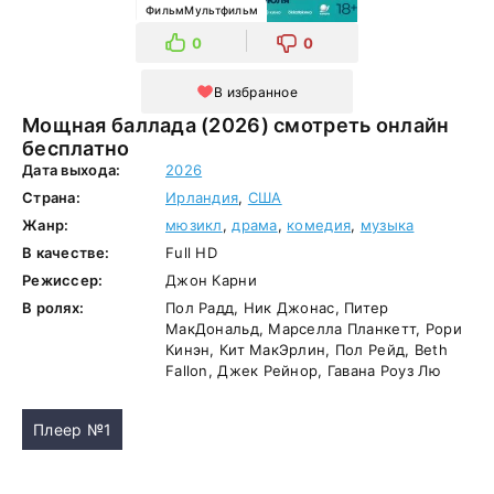
ФильмМультфильм
0
0
В избранное
Мощная баллада (2026) смотреть онлайн
бесплатно
Дата выхода:
2026
Страна:
Ирландия
,
США
Жанр:
мюзикл
,
драма
,
комедия
,
музыка
В качестве:
Full HD
Режиссер:
Джон Карни
В ролях:
Пол Радд, Ник Джонас, Питер
МакДональд, Марселла Планкетт, Рори
Кинэн, Кит МакЭрлин, Пол Рейд, Beth
Fallon, Джек Рейнор, Гавана Роуз Лю
Плеер №1