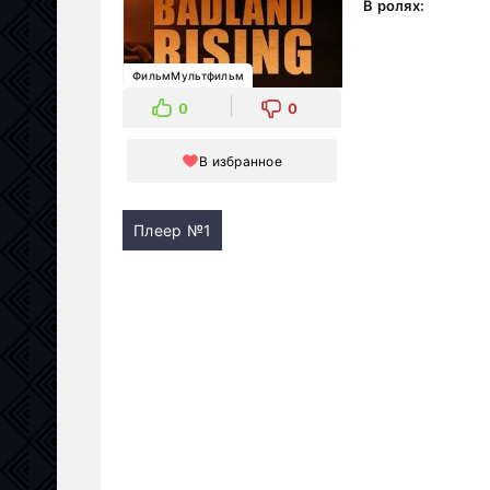
В ролях:
ФильмМультфильм
0
0
В избранное
Плеер №1