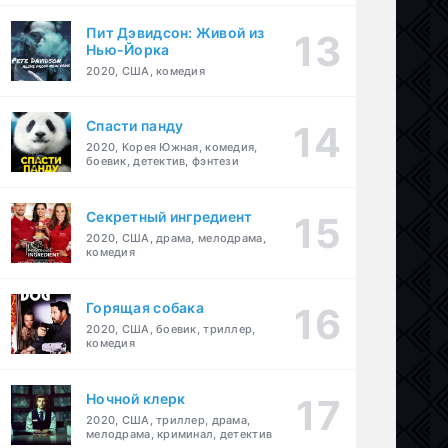
Пит Дэвидсон: Живой из
Нью-Йорка
2020, США, комедия
Спасти панду
2020, Корея Южная, комедия,
боевик, детектив, фэнтези
Секретный ингредиент
2020, США, драма, мелодрама,
комедия
Горящая собака
2020, США, боевик, триллер,
комедия
Ночной клерк
2020, США, триллер, драма,
мелодрама, криминал, детектив