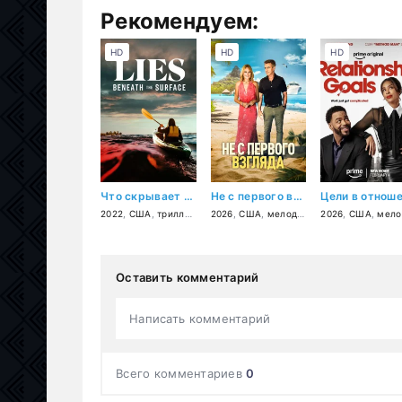
Рекомендуем:
HD
HD
HD
Что скрывает ложь
Не с первого взгляда
2022
,
США
,
триллер
,
драма
2026
,
США
,
мелодрама
2026
,
комедия
,
США
,
мелодра
Оставить комментарий
Написать комментарий
Всего комментариев
0