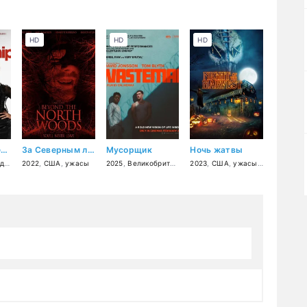
HD
HD
HD
Цели в отношениях
За Северным лесом
Мусорщик
Ночь жатвы
ма
2022
,
комедия
,
США
,
ужасы
2025
,
Великобритания
,
2023
триллер
,
США
,
драма
,
ужасы
,
криминал
,
триллер
,
др