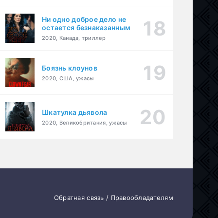
Ни одно доброе дело не
остается безнаказанным
2020, Канада, триллер
Боязнь клоунов
2020, США, ужасы
Шкатулка дьявола
2020, Великобритания, ужасы
Обратная связь / Правообладателям