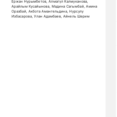
Ержан Нурымбетов, Алмагүл Калмуканова,
Арайлым Кусайынова, Мадина Сагымбай, Амина
Оразбай, Акбота Амангельдина, Нурсулу
Избасарова, Улан Адамбаев, Айнель Шерим