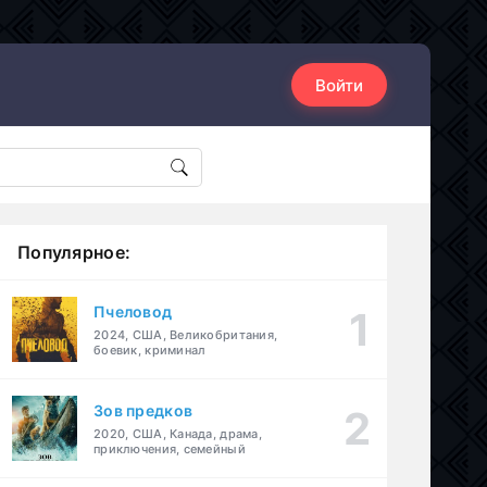
Войти
Популярное:
Пчеловод
2024, США, Великобритания,
боевик, криминал
Зов предков
2020, США, Канада, драма,
приключения, семейный