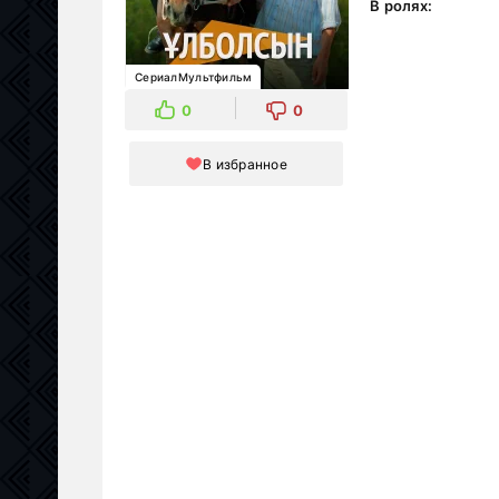
В ролях:
СериалМультфильм
0
0
В избранное