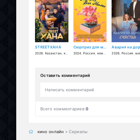
STREETХАНА
Сюрприз для мамы
2026
,
Казахстан
,
комедия
2024
,
Россия
,
комедия
,
2026
семейный
,
Россия
,
мелодр
Оставить комментарий
Написать комментарий
Всего комментариев
0
кино онлайн
» Сериалы