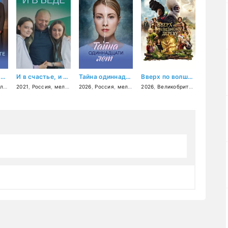
Авария на дороге счастья
И в счастье, и в беде
Тайна одиннадцати лет
Вверх по волшебному дереву
ама
2021
,
Россия
,
мелодрама
2026
,
драма
,
Россия
,
мелодрама
2026
,
Великобритания
,
США
,
Фр