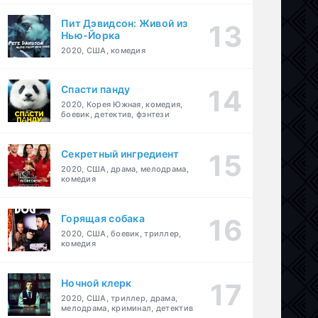
Пит Дэвидсон: Живой из
Нью-Йорка
2020, США, комедия
Спасти панду
2020, Корея Южная, комедия,
боевик, детектив, фэнтези
анция
,
приключения
,
семейный
,
фэнтези
Секретный ингредиент
2020, США, драма, мелодрама,
комедия
Горящая собака
2020, США, боевик, триллер,
комедия
Ночной клерк
2020, США, триллер, драма,
мелодрама, криминал, детектив