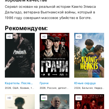
Сериал основан на реальной истории Кампо Элиаса
Дельгадо, ветерана Вьетнамской войны, который в
1986 году совершил массовое убийство в Боготе.
Рекомендуем:
HD
HD
HD
Каратель: Последнее убийство
Грачи
Юные сердца
2026
,
США
,
боевик
,
триллер
2026
,
драма
,
Россия
,
криминал
,
детектив
,
приключения
,
история
2024
,
,
Бельгия
боевик
,
Нидерланды
HD
HD
HD