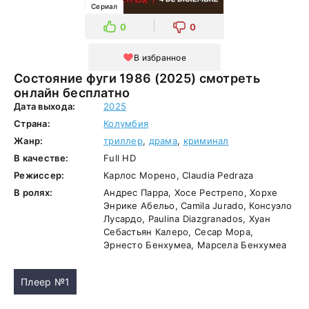
Сериал
0
0
В избранное
Состояние фуги 1986 (2025) смотреть
онлайн бесплатно
Дата выхода:
2025
Страна:
Колумбия
Жанр:
триллер
,
драма
,
криминал
В качестве:
Full HD
Режиссер:
Карлос Морено, Claudia Pedraza
В ролях:
Андрес Парра, Хосе Рестрепо, Хорхе
Энрике Абельо, Camila Jurado, Консуэло
Лусардо, Paulina Diazgranados, Хуан
Себастьян Калеро, Сесар Мора,
Эрнесто Бенхумеа, Марсела Бенхумеа
Плеер №1