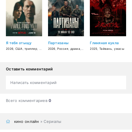
Я тебя отыщу
Партизаны
Глиняная кукла
2026
,
США
,
триллер
,
драма
2026
,
криминал
,
Россия
,
детектив
,
драма
,
военный
2025
,
,
история
Тайвань
,
ужасы
Оставить комментарий
Написать комментарий
Всего комментариев
0
кино онлайн
» Сериалы