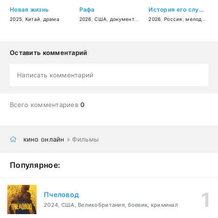
Новая жизнь
Рафа
История его служанки
2025
,
Китай
,
драма
2026
,
США
,
документальный
2026
,
биография
,
Россия
,
,
мелодрама
спорт
Оставить комментарий
Написать комментарий
Всего комментариев
0
кино онлайн
» Фильмы
Популярное:
Пчеловод
2024, США, Великобритания, боевик, криминал