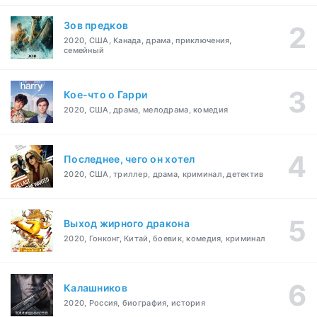
Зов предков
2020, США, Канада, драма, приключения,
семейный
Кое-что о Гарри
2020, США, драма, мелодрама, комедия
Последнее, чего он хотел
2020, США, триллер, драма, криминал, детектив
Выход жирного дракона
2020, Гонконг, Китай, боевик, комедия, криминал
Калашников
2020, Россия, биография, история